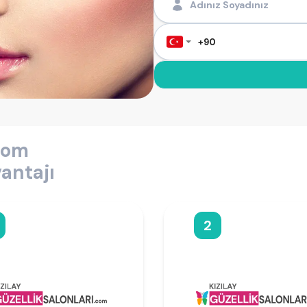
.com
antajı
2