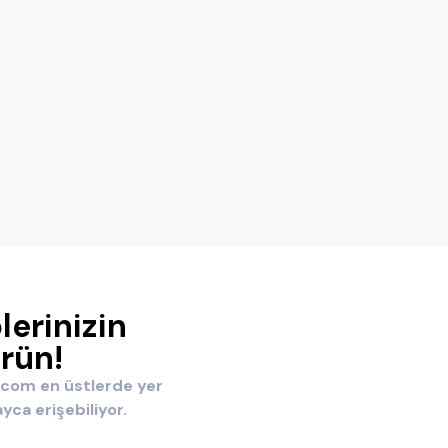
lerinizin
örün!
ri.com en üstlerde yer
yca erişebiliyor.