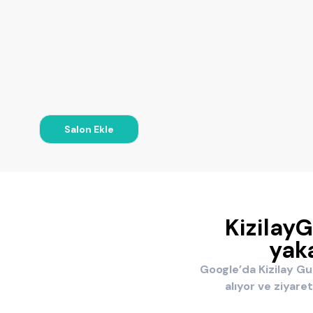
Salon Ekle
KizilayG
yaka
Google’da Kizilay Guz
alıyor ve ziyare