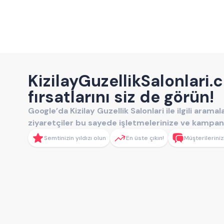
KizilayGuzellikSalonlari.c
fırsatlarını siz de görün!
Google’da Kizilay Guzellik Salonlari ile ilgili aram
ziyaretçiler bu sayede işletmelerinize ve kampanya
Semtinizin yıldızı olun
En üste çıkın!
Müşterileriniz