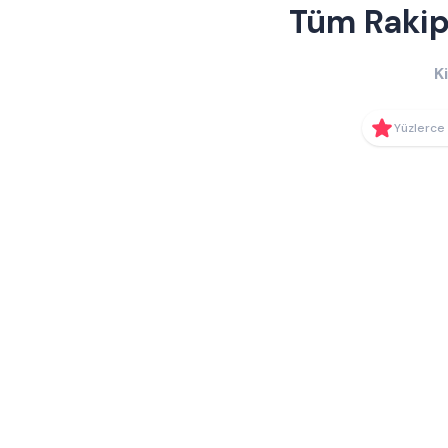
Tüm Rakipl
K
Yüzlerce 