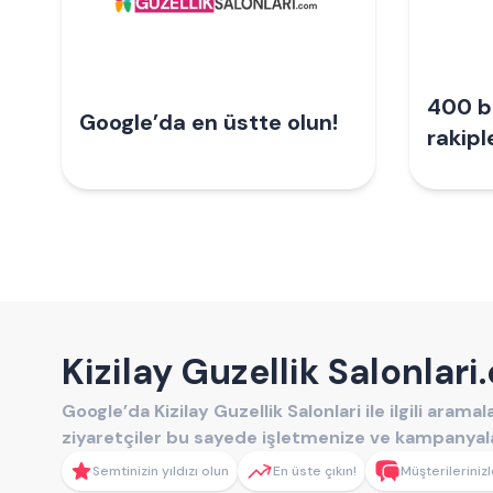
400 bi
Google’da en üstte olun!
rakipl
Kizilay Guzellik Salonlar
Google’da Kizilay Guzellik Salonlari ile ilgili aram
ziyaretçiler bu sayede işletmenize ve kampanyalar
Semtinizin yıldızı olun
En üste çıkın!
Müşterilerinizl