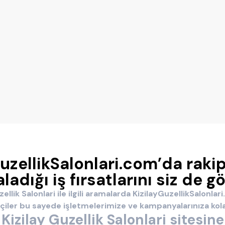
uzellikSalonlari.com’da rakip
ladığı iş fırsatlarını siz de g
ellik Salonlari ile ilgili aramalarda KizilayGuzellikSalonla
tçiler bu sayede işletmelerimize ve kampanyalarınıza kola
Kizilay Guzellik Salonlari sitesine