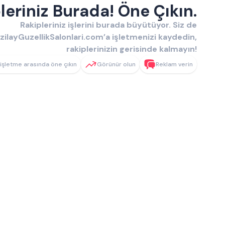
eriniz Burada! Öne Çıkın.
Rakipleriniz işlerini burada büyütüyor. Siz de
izilayGuzellikSalonlari.com’a işletmenizi kaydedin,
rakiplerinizin gerisinde kalmayın!
işletme arasında öne çıkın
Görünür olun
Reklam verin