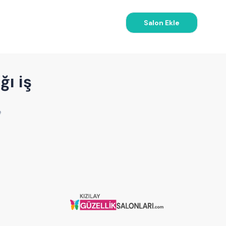
Salon Ekle
ğı iş
e