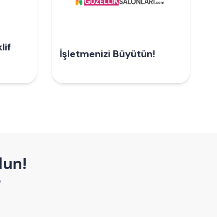
lif
İşletmenizi Büyütün!
lun!
e