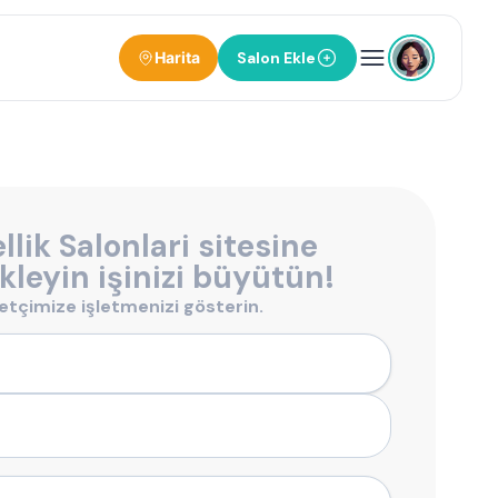
Harita
Salon Ekle
llik Salonlari sitesine
kleyin işinizi büyütün!
retçimize işletmenizi gösterin.