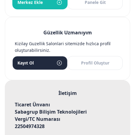
Merkez Ekle
Panele Git
Güzellik Uzmanıyım
Kizilay Guzellik Salonlari sitemizde hızlıca profil
oluşturabilirsiniz.
Kayıt Ol
Profil Oluştur
İletişim
Ticaret Ünvanı
Sabagrup Bilişim Teknolojileri
Vergi/TC Numarası
22504974328