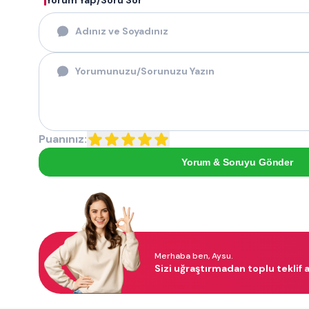
Yorum Yap/Soru Sor
Puanınız:
Yorum & Soruyu Gönder
Merhaba ben, Aysu.
Sizi uğraştırmadan toplu teklif a