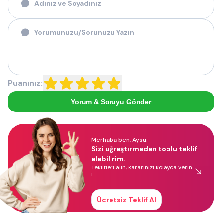
Puanınız:
Yorum & Soruyu Gönder
Merhaba ben, Aysu.
Sizi uğraştırmadan toplu teklif
alabilirim.
Teklifleri alın, kararınızı kolayca verin
!
Ücretsiz Teklif Al