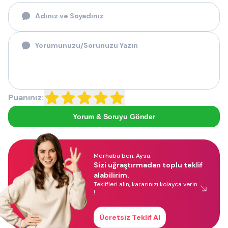
Puanınız:
Yorum & Soruyu Gönder
Merhaba ben, Aysu.
Sizi uğraştırmadan toplu teklif
alabilirim.
Teklifleri alın, kararınızı kolayca verin
!
Ücretsiz Teklif Al