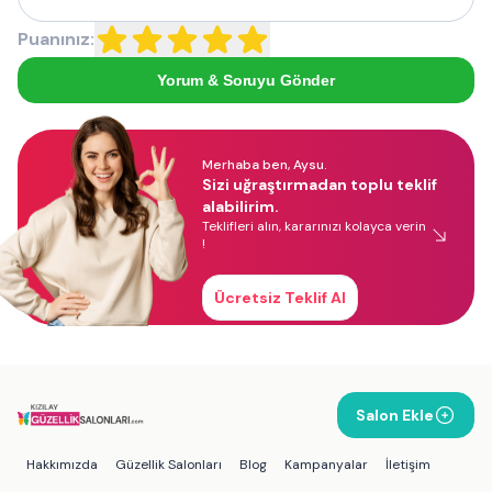
Puanınız:
Yorum & Soruyu Gönder
Merhaba ben, Aysu.
Sizi uğraştırmadan toplu teklif
alabilirim.
Teklifleri alın, kararınızı kolayca verin
!
Ücretsiz Teklif Al
Salon Ekle
Hakkımızda
Güzellik Salonları
Blog
Kampanyalar
İletişim