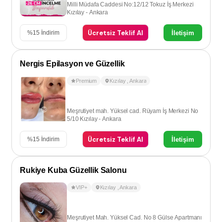
Milli Müdafa Caddesi No:12/12 Tokuz İş Merkezi
Kızılay - Ankara
Ücretsiz Teklif Al
İletişim
%
15
İndirim
Nergis Epilasyon ve Güzellik
Premium
Kızılay
,
Ankara
Meşrutiyet mah. Yüksel cad. Rüyam İş Merkezi No
5/10 Kızılay - Ankara
Ücretsiz Teklif Al
İletişim
%
15
İndirim
Rukiye Kuba Güzellik Salonu
VIP+
Kızılay
,
Ankara
Meşrutiyet Mah. Yüksel Cad. No 8 Gülse Apartmanı