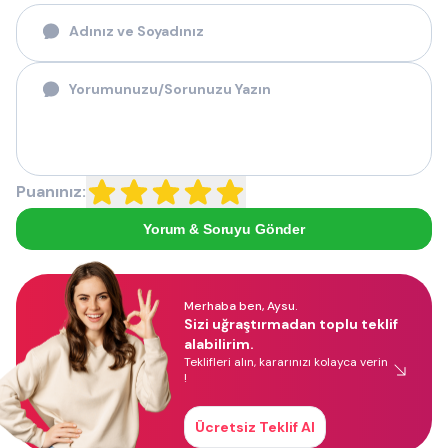
Puanınız:
Yorum & Soruyu Gönder
Merhaba ben, Aysu.
Sizi uğraştırmadan toplu teklif
alabilirim.
Teklifleri alın, kararınızı kolayca verin
!
Ücretsiz Teklif Al