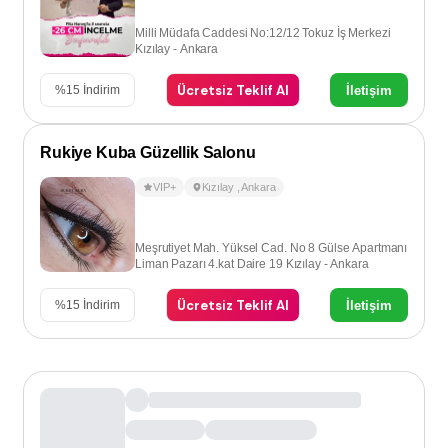
Milli Müdafa Caddesi No:12/12 Tokuz İş Merkezi
Kızılay - Ankara
Ücretsiz Teklif Al
İletişim
%
15
İndirim
Rukiye Kuba Güzellik Salonu
VIP+
Kızılay
,
Ankara
Meşrutiyet Mah. Yüksel Cad. No 8 Gülse Apartmanı
Liman Pazarı 4.kat Daire 19 Kızılay - Ankara
Ücretsiz Teklif Al
İletişim
%
15
İndirim