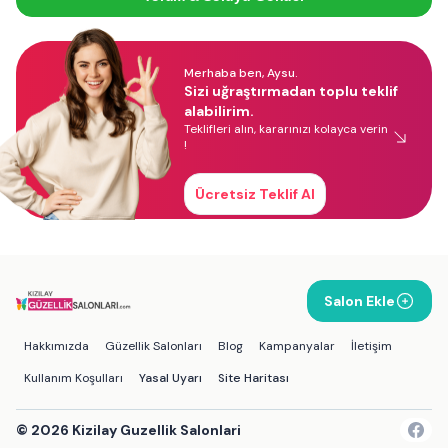
Merhaba ben, Aysu.
Sizi uğraştırmadan toplu teklif
alabilirim.
Teklifleri alın, kararınızı kolayca verin
!
Ücretsiz Teklif Al
Salon Ekle
Hakkımızda
Güzellik Salonları
Blog
Kampanyalar
İletişim
Kullanım Koşulları
Yasal Uyarı
Site Haritası
©
2026
Kizilay Guzellik Salonlari