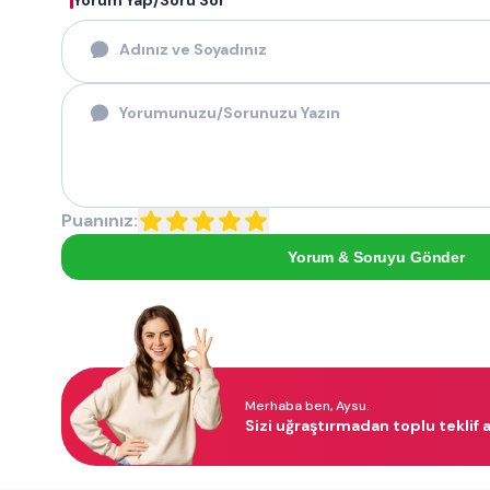
Yorum Yap/Soru Sor
Puanınız:
Yorum & Soruyu Gönder
Merhaba ben, Aysu.
Sizi uğraştırmadan toplu teklif a